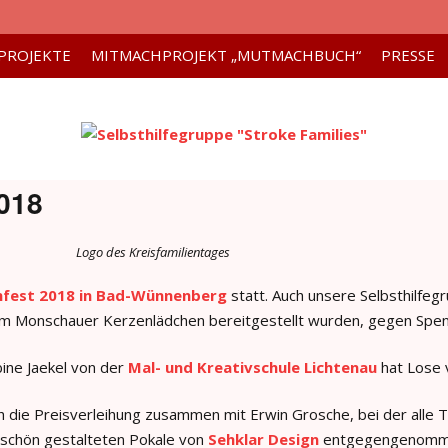
PROJEKTE
MITMACHPROJEKT „MUTMACHBUCH“
PRESSE
2018
Logo des Kreisfamilientages
enfest 2018 in Bad-Wünnenberg
statt. Auch unsere Selbsthilfeg
vom Monschauer Kerzenlädchen bereitgestellt wurden, gegen Spe
ine Jaekel von der
Mal- und Kreativschule Lichtenau
hat Lose 
h die Preisverleihung zusammen mit Erwin Grosche, bei der alle 
schön gestalteten Pokale von
Sehklar Design
entgegengenomm