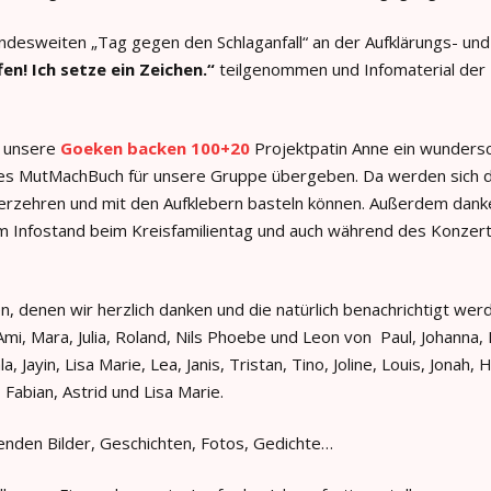
desweiten „Tag gegen den Schlaganfall“ an der Aufklärungs- u
fen! Ich setze ein Zeichen.“
teilgenommen und Infomaterial der
s unsere
Goeken backen 100+20
Projektpatin Anne ein wundersc
hes MutMachBuch für unsere Gruppe übergeben. Da werden sich d
erzehren und mit den Aufklebern basteln können. Außerdem danken
m Infostand beim Kreisfamilientag und auch während des Konzer
, denen wir herzlich danken und die natürlich benachrichtigt we
Ami, Mara, Julia, Roland, Nils Phoebe und Leon von Paul, Johanna, Li
, Jayin, Lisa Marie, Lea, Janis, Tristan, Tino, Joline, Louis, Jonah,
, Fabian, Astrid und Lisa Marie.
enden Bilder, Geschichten, Fotos, Gedichte…