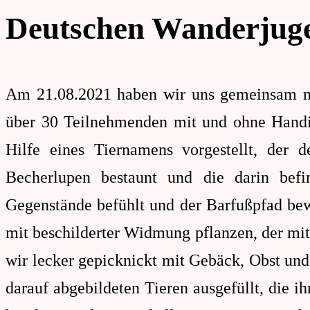
Families"
Angehö
Deutschen Wanderjug
Am 21.08.2021 haben wir uns gemeinsam 
über 30 Teilnehmenden mit und ohne Handic
Hilfe eines Tiernamens vorgestellt, der
Becherlupen bestaunt und die darin befi
Gegenstände befühlt und der Barfußpfad be
mit beschilderter Widmung pflanzen, der m
wir lecker gepicknickt mit Gebäck, Obst un
darauf abgebildeten Tieren ausgefüllt, die 