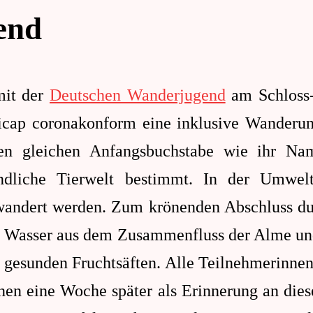
rigen
end
mit der
Deutschen Wanderjugend
am Schloss
ap coronakonform eine inklusive Wanderung
 den gleichen Anfangsbuchstabe wie ihr N
ndliche Tierwelt bestimmt. In der Umweltw
wandert werden. Zum krönenden Abschluss du
it Wasser aus dem Zusammenfluss der Alme un
d gesunden Fruchtsäften. Alle Teilnehmerinn
ihnen eine Woche später als Erinnerung an di